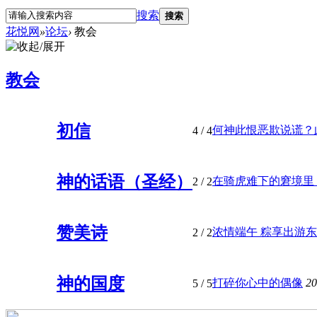
搜索
搜索
花悦网
»
论坛
›
教会
教会
初信
何神此恨恶欺说谎？此
4
/ 4
神的话语（圣经）
在骑虎难下的窘境里，
2
/ 2
赞美诗
浓情端午 粽享出游
2
/ 2
神的国度
打碎你心中的偶像
20
5
/ 5