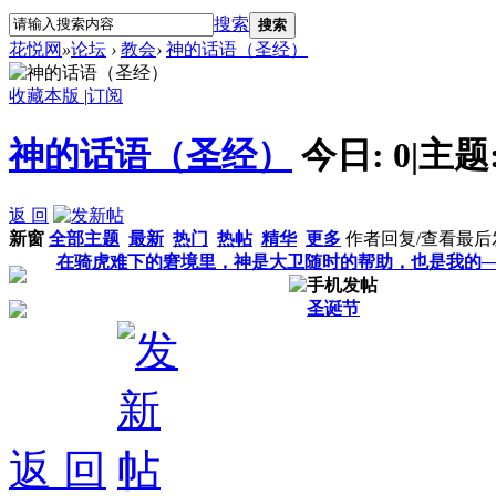
搜索
搜索
花悦网
»
论坛
›
教会
›
神的话语（圣经）
收藏本版
|
订阅
神的话语（圣经）
今日:
0
|
主题
返 回
新窗
全部主题
最新
热门
热帖
精华
更多
作者
回复/查看
最后
在骑虎难下的窘境里，神是大卫随时的帮助，也是我的─
圣诞节
返 回