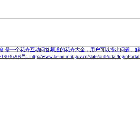
036209号-1http://www.beian.miit.gov.cn/state/outPortal/loginPortal.