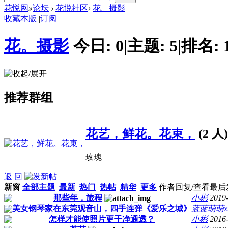
花悦网
»
论坛
›
花悦社区
›
花。摄影
收藏本版
|
订阅
花。摄影
今日:
0
|
主题:
5
|
排名:
推荐群组
花艺，鲜花。花束，
(2 人)
玫瑰
返 回
新窗
全部主题
最新
热门
热帖
精华
更多
作者
回复/查看
最后
那些年，旅程
小彬
2019
美女钢琴家在东莞观音山，四手连弹《爱乐之城》
蓝蓝萌萌x
怎样才能使照片更干净通透？
小彬
2016