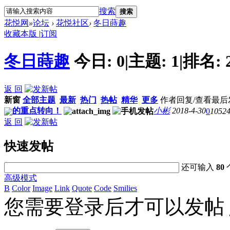
搜索
搜索
花悦网
»
论坛
›
花悦社区
›
冬日蒔趣
收藏本版
|
订阅
冬日蒔趣
今日:
0
|
主题:
1
|
排名:
返 回
新窗
全部主题
最新
热门
热帖
精华
更多
作者
回复/查看
最后
的重点转向！
小彬
2018-4-30
0
1052
返 回
快速发帖
还可输入
80
高级模式
B
Color
Image
Link
Quote
Code
Smilies
您需要登录后才可以发帖