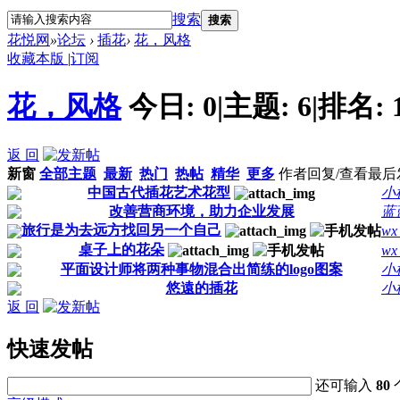
搜索
搜索
花悦网
»
论坛
›
插花
›
花，风格
收藏本版
|
订阅
花，风格
今日:
0
|
主题:
6
|
排名:
返 回
新窗
全部主题
最新
热门
热帖
精华
更多
作者
回复/查看
最后
中国古代插花艺术花型
小
改善营商环境，助力企业发展
蓝
旅行是为去远方找回另一个自己
wx
桌子上的花朵
wx
平面设计师将两种事物混合出简练的logo图案
小
悠遠的插花
小
返 回
快速发帖
还可输入
80